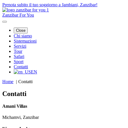
Prenota subito il tuo soggiorno a Jambiani, Zanzibar!
Zanzibar For You
Close
Chi siamo
Sistemazioni
Servizi
Tour
Safari
Sport
Contatti
EN
Home
Contatti
Contatti
Amani Villas
Michamvi, Zanzibar